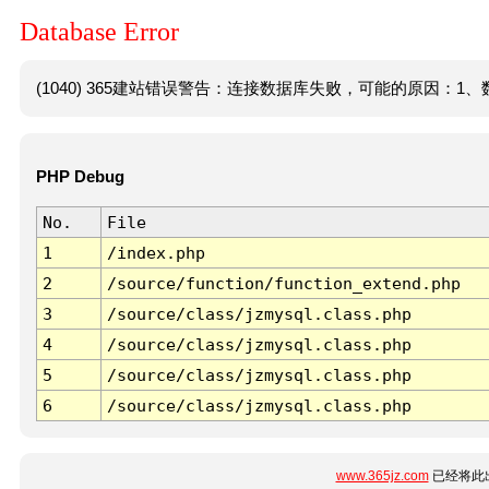
Database Error
(1040) 365建站错误警告：连接数据库失败，可能的原因：1、数
PHP Debug
No.
File
1
/index.php
2
/source/function/function_extend.php
3
/source/class/jzmysql.class.php
4
/source/class/jzmysql.class.php
5
/source/class/jzmysql.class.php
6
/source/class/jzmysql.class.php
www.365jz.com
已经将此