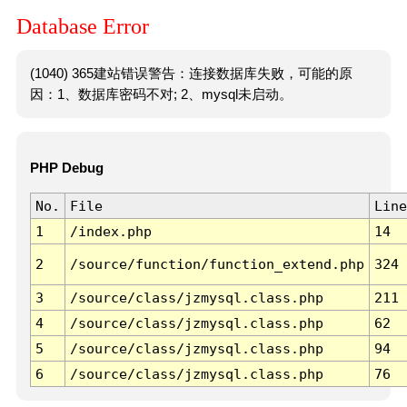
Database Error
(1040) 365建站错误警告：连接数据库失败，可能的原
因：1、数据库密码不对; 2、mysql未启动。
PHP Debug
No.
File
Line
1
/index.php
14
2
/source/function/function_extend.php
324
3
/source/class/jzmysql.class.php
211
4
/source/class/jzmysql.class.php
62
5
/source/class/jzmysql.class.php
94
6
/source/class/jzmysql.class.php
76