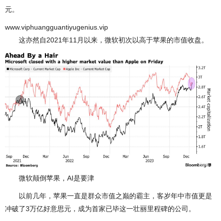
元。
www.viphuangguantiyugenius.vip
这亦然自2021年11月以来，微软初次以高于苹果的市值收盘。
微软颠倒苹果，AI是要津
以前几年，苹果一直是群众市值之巅的霸主，客岁年中市值更是
冲破了3万亿好意思元，成为首家已毕这一壮丽里程碑的公司。