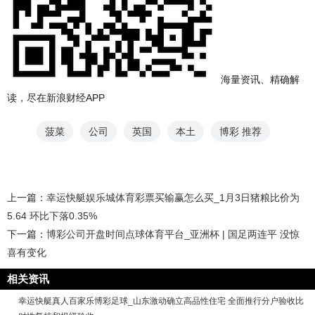
海量资讯、精确解
读，尽在新浪财经APP
菠菜
公司
英国
本土
博彩 推荐
上一篇：
幸运快艇娱乐城体育彩票买输赢怎么买_1月3日猪粮比价为
5.64 环比下落0.35%
下一篇：
博彩公司开盘时间点球体育平台_亚洲杯 | 国足两连平 没惊
喜有变化
相关资讯
幸运快艇真人百家乐博彩足球_山东激动确立高品性住宅 全面推行分户验收比